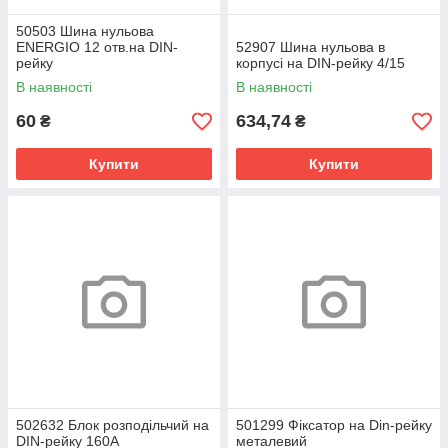
50503 Шина нульова
ENERGIO 12 отв.на DIN-
52907 Шина нульова в
рейку
корпусі на DIN-рейку 4/15
В наявності
В наявності
60
634,74
₴
₴
Купити
Купити
502632 Блок розподільчий на
501299 Фіксатор на Din-рейку
DIN-рейку 160А
металевий