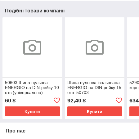
Подібні товари компанії
50603 Шина нульова
Шина нульова ізольована
5290
ENERGIO на DIN-рейку 10
ENERGIO на DIN-рейку 15
корп
отв.(універсальна)
отв. 50703
60
92,40
634
₴
₴
Купити
Купити
Про нас