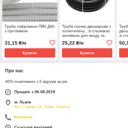
Труба гофрована ПВХ Д40
Труба гнучка двошарова з
Труб
з протяжкою
поліетилену , зі сталевою
двош
затяжкою для зонду та
зі с
муфтою Д50мм
зонд
31,15
25,22
50,
₴/м
₴/м
Купити
Купити
Про нас
40% позитивних з 5 відгуків за рік
Працює з 06.08.2019
м. Львів
Вул. Газова 34, Львів, Україна
Контакти
Сьогодні вихідний