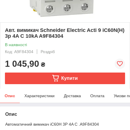
Авт. вимикач Schneider Electric Acti 9 iC60N(H)
3p 4A C 10kA A9F84304
В наявності
Код: A9F84304
Роздріб
1 045,90
₴
Купити
Опис
Характеристики
Доставка
Оплата
Умови п
Опис
Автоматичний вимикач iC60H 3P 4A C .A9F84304