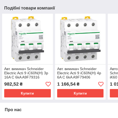
Подібні товари компанії
Авт. вимикач Schneider
Авт. вимикач Schneider
Авто
Electric Acti 9 iC60N(H) 3p
Electric Acti 9 iC60N(H) 4p
Schne
16A C 6kA A9F79316
6A C 6kA A9F79406
iK60
A9K
982,52
1 166,54
1 0
₴
₴
Купити
Купити
Про нас