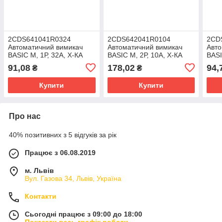
2CDS641041R0324
2CDS642041R0104
2CD
Автоматичний вимикач
Автоматичний вимикач
Авто
BASIC M, 1Р, 32А, Х-КА
BASIC M, 2Р, 10А, Х-КА
BASI
"С", 4,5kA (8536 20 10 00)
"С", 4,5kA (8536 20 10 00)
4,5k
91,08
178,02
94,
₴
₴
Купити
Купити
Про нас
40% позитивних з 5 відгуків за рік
Працює з 06.08.2019
м. Львів
Вул. Газова 34, Львів, Україна
Контакти
Сьогодні працює з 09:00 до 18:00
Показати весь графік роботи