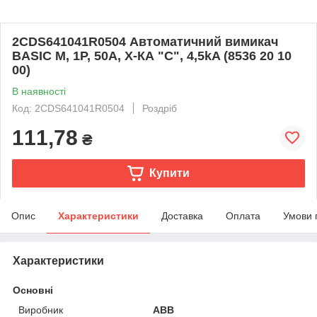
2CDS641041R0504 Автоматичний вимикач
BASIC M, 1Р, 50А, Х-КА "С", 4,5kA (8536 20 10
00)
В наявності
Код: 2CDS641041R0504
Роздріб
111,78
₴
Купити
Опис
Характеристики
Доставка
Оплата
Умови 
Характеристики
Основні
Виробник
ABB