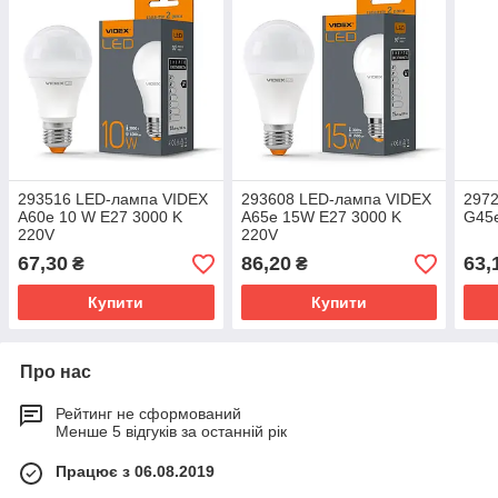
293516 LED-лампа VIDEX
293608 LED-лампа VIDEX
297
А60e 10 W E27 3000 K
А65e 15W E27 3000 K
G45e
220V
220V
67,30
86,20
63,
₴
₴
Купити
Купити
Про нас
Рейтинг не сформований
Менше 5 відгуків за останній рік
Працює з 06.08.2019