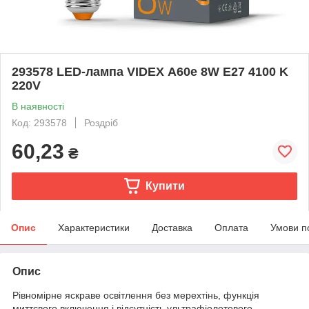
293578 LED-лампа VIDEX А60e 8W E27 4100 K
220V
В наявності
Код: 293578
Роздріб
60,23
₴
Купити
Опис
Характеристики
Доставка
Оплата
Умови п
Опис
Рівномірне яскраве освітлення без мерехтінь, функція
миттєвого включення і відсутність ультрафіолетового