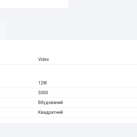
я
Videx
12W
5000
Вбудований
Квадратний