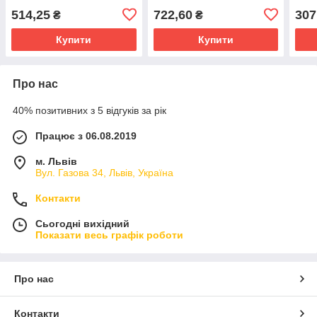
220V VIDEX
18W 5000K 220V VIDEX
DLR
514,25
722,60
307
₴
₴
Купити
Купити
Про нас
40% позитивних з 5 відгуків за рік
Працює з 06.08.2019
м. Львів
Вул. Газова 34, Львів, Україна
Контакти
Сьогодні вихідний
Показати весь графік роботи
Про нас
Контакти