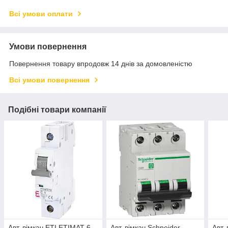
Всі умови оплати
Умови повернення
Повернення товару впродовж 14 днів за домовленістю
Всі умови повернення
Подібні товари компанії
Авт. вімкач ETI ETIMAT 6
Авт. вімкач Schneider
Авт.