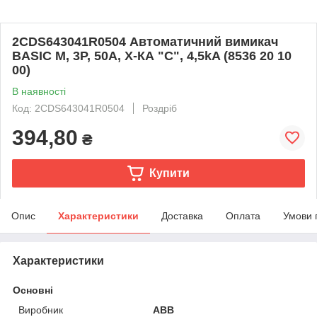
2CDS643041R0504 Автоматичний вимикач
BASIC M, 3Р, 50А, Х-КА "С", 4,5kA (8536 20 10
00)
В наявності
Код: 2CDS643041R0504
Роздріб
394,80
₴
Купити
Опис
Характеристики
Доставка
Оплата
Умови 
Характеристики
Основні
Виробник
ABB