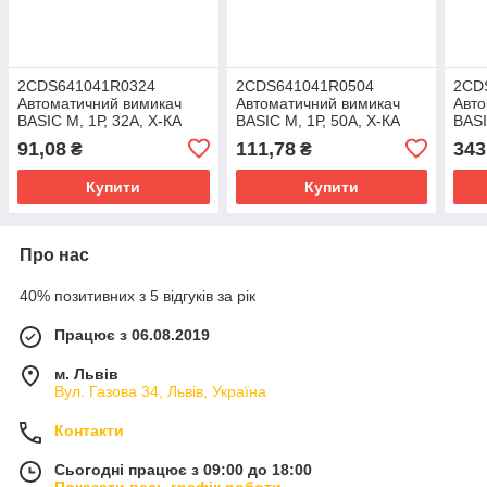
2CDS641041R0324
2CDS641041R0504
2CD
Автоматичний вимикач
Автоматичний вимикач
Авто
BASIC M, 1Р, 32А, Х-КА
BASIC M, 1Р, 50А, Х-КА
BASI
"С", 4,5kA (8536 20 10 00)
"С", 4,5kA (8536 20 10 00)
"С",
91,08
111,78
343
₴
₴
Купити
Купити
Про нас
40% позитивних з 5 відгуків за рік
Працює з 06.08.2019
м. Львів
Вул. Газова 34, Львів, Україна
Контакти
Сьогодні працює з 09:00 до 18:00
Показати весь графік роботи