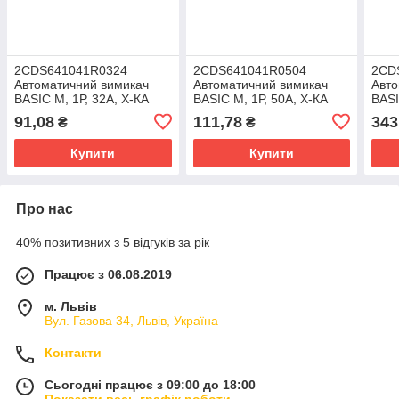
2CDS641041R0324
2CDS641041R0504
2CD
Автоматичний вимикач
Автоматичний вимикач
Авто
BASIC M, 1Р, 32А, Х-КА
BASIC M, 1Р, 50А, Х-КА
BASI
"С", 4,5kA (8536 20 10 00)
"С", 4,5kA (8536 20 10 00)
"С",
91,08
111,78
343
₴
₴
Купити
Купити
Про нас
40% позитивних з 5 відгуків за рік
Працює з 06.08.2019
м. Львів
Вул. Газова 34, Львів, Україна
Контакти
Сьогодні працює з 09:00 до 18:00
Показати весь графік роботи