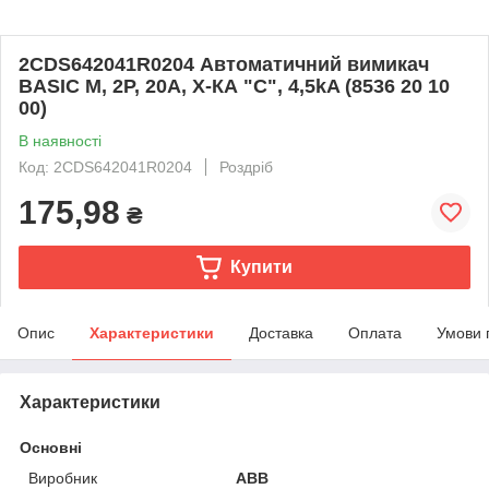
2CDS642041R0204 Автоматичний вимикач
BASIC M, 2Р, 20А, Х-КА "С", 4,5kA (8536 20 10
00)
В наявності
Код: 2CDS642041R0204
Роздріб
175,98
₴
Купити
Опис
Характеристики
Доставка
Оплата
Умови 
Характеристики
Основні
Виробник
ABB