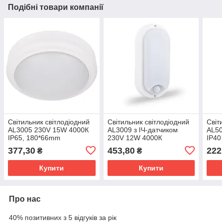
Подібні товари компанії
Свiтильник свiтлодiодний
Свiтильник свiтлодiодний
Свiт
AL3005 230V 15W 4000К
AL3009 з ІЧ-датчиком
AL50
IP65, 180*66mm
230V 12W 4000К
IP40
377,30
453,80
222
₴
₴
Купити
Купити
Про нас
40% позитивних з 5 відгуків за рік