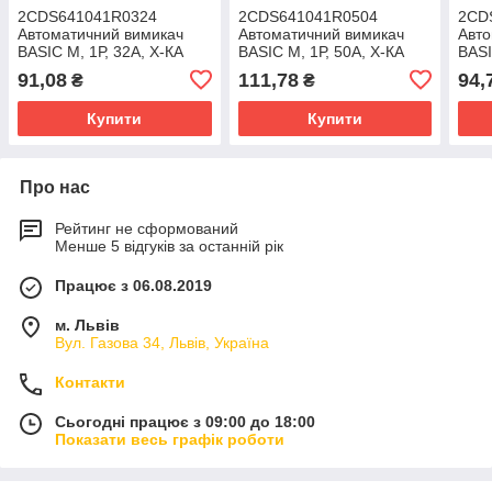
2CDS641041R0324
2CDS641041R0504
2CD
Автоматичний вимикач
Автоматичний вимикач
Авто
BASIC M, 1Р, 32А, Х-КА
BASIC M, 1Р, 50А, Х-КА
BASI
"С", 4,5kA (8536 20 10 00)
"С", 4,5kA (8536 20 10 00)
4,5k
91,08
111,78
94,
₴
₴
Купити
Купити
Про нас
Рейтинг не сформований
Менше 5 відгуків за останній рік
Працює з 06.08.2019
м. Львів
Вул. Газова 34, Львів, Україна
Контакти
Сьогодні працює з 09:00 до 18:00
Показати весь графік роботи