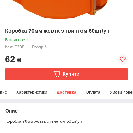
Коробка 70мм жовта з гвинтом 60шт\уп
В наявності
Код: P70F
Роздріб
62
₴
Купити
пис
Характеристики
Доставка
Оплата
Умови пове
Опис
Коробка 70мм жовта з гвинтом 60шт\уп