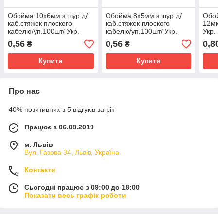
Обойма 10х6мм з шур.д/
Обойма 8х5мм з шур.д/
Обой
каб.стяжек плоского
каб.стяжек плоского
12мм
кабелю/уп.100шт/ Укр.
кабелю/уп.100шт/ Укр.
Укр.
0,56
0,56
0,8
₴
₴
Купити
Купити
Про нас
40% позитивних з 5 відгуків за рік
Працює з 06.08.2019
м. Львів
Вул. Газова 34, Львів, Україна
Контакти
Сьогодні працює з 09:00 до 18:00
Показати весь графік роботи