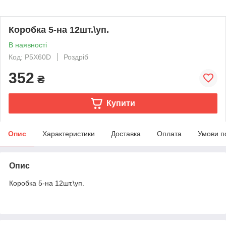
Коробка 5-на 12шт.\уп.
В наявності
Код: P5Х60D
Роздріб
352
₴
Купити
Опис
Характеристики
Доставка
Оплата
Умови п
Опис
Коробка 5-на 12шт.\уп.