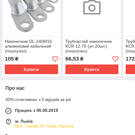
Наконечник DL-240M16
Трубчастий наконечник
Труб
алюмінієвий кабельний
KCR 12-70 (уп.20шт.)
KCR 
(поштучно)
(поштучно)
(пош
105
66,53
172
₴
₴
Купити
Купити
Про нас
40% позитивних з 5 відгуків за рік
Працює з 06.08.2019
м. Львів
Вул. Газова 34, Львів, Україна