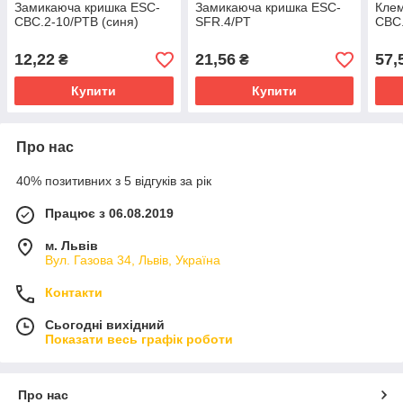
Замикаюча кришка ESC-
Замикаюча кришка ESC-
Клем
CBC.2-10/PTB (синя)
SFR.4/PT
CBC.
12,22
21,56
57,
₴
₴
Купити
Купити
Про нас
40% позитивних з 5 відгуків за рік
Працює з 06.08.2019
м. Львів
Вул. Газова 34, Львів, Україна
Контакти
Сьогодні вихідний
Показати весь графік роботи
Про нас