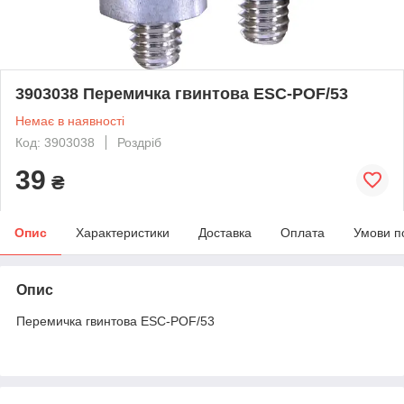
3903038 Перемичка гвинтова ESC-POF/53
Немає в наявності
Код: 3903038
Роздріб
39
₴
Опис
Характеристики
Доставка
Оплата
Умови п
Опис
Перемичка гвинтова ESC-POF/53