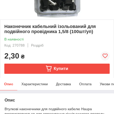
Наконечник кабельний ізольований для
подвійного провідника 1,5/8 (100шт/уп)
В наявності
Код: 270788
Роздріб
2,30
₴
Купити
Опис
Характеристики
Доставка
Оплата
Умови п
Опис
Втулкові наконечники для подвійного кабелю Haupa
використовуються для опресування кінців гнучкого проводу,