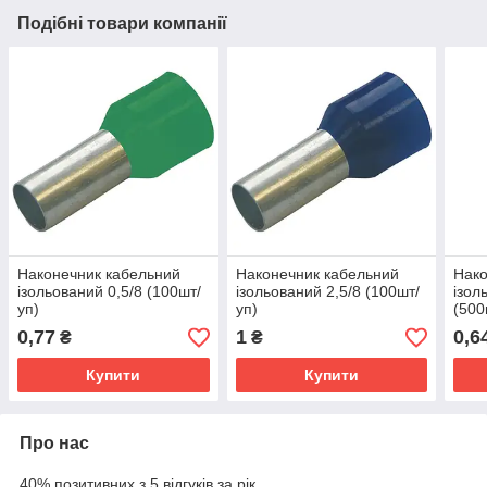
Подібні товари компанії
Наконечник кабельний
Наконечник кабельний
Нако
ізольований 0,5/8 (100шт/
ізольований 2,5/8 (100шт/
ізол
уп)
уп)
(500
0,77
1
0,6
₴
₴
Купити
Купити
Про нас
40% позитивних з 5 відгуків за рік