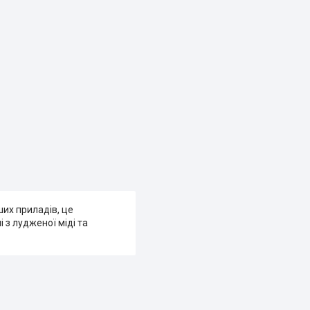
ших приладів, це
 з лудженої міді та