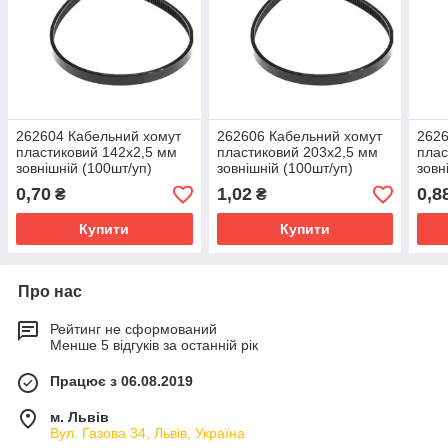
262604 Кабельний хомут
262606 Кабельний хомут
2626
пластиковий 142х2,5 мм
пластиковий 203х2,5 мм
плас
зовнішній (100шт/уп)
зовнішній (100шт/уп)
зовн
уп)
0,70
1,02
0,8
₴
₴
Купити
Купити
Про нас
Рейтинг не сформований
Менше 5 відгуків за останній рік
Працює з 06.08.2019
м. Львів
Вул. Газова 34, Львів, Україна