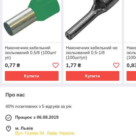
Наконечник кабельний
Наконечник кабельний не
Нако
ізольований 0,5/8 (100шт/
ізольований 0,5-1/8
ізол
уп)
(100шт/уп)
(100
0,77
1,77
0,8
₴
₴
Купити
Купити
Про нас
40% позитивних з 5 відгуків за рік
Працює з 06.08.2019
м. Львів
Вул. Газова 34, Львів, Україна