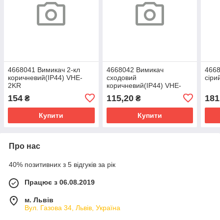
4668041 Вимикач 2-кл
4668042 Вимикач
4668
коричневий(IP44) VHE-
сходовий
сіри
2KR
коричневий(IP44) VHE-
3KR
154
115,20
181
₴
₴
Купити
Купити
Про нас
40% позитивних з 5 відгуків за рік
Працює з 06.08.2019
м. Львів
Вул. Газова 34, Львів, Україна