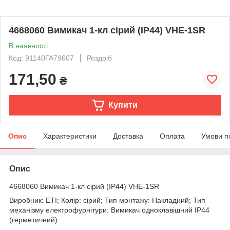
4668060 Вимикач 1-кл сірий (IP44) VHE-1SR
В наявності
Код: 91140ГА79607
Роздріб
171,50
₴
Купити
Опис
Характеристики
Доставка
Оплата
Умови п
Опис
4668060 Вимикач 1-кл сірий (IP44) VHE-1SR
Виробник: ETI; Колір: сірий; Тип монтажу: Накладний; Тип
механізму електрофурнітури: Вимикач одноклавішний IP44
(герметичний)