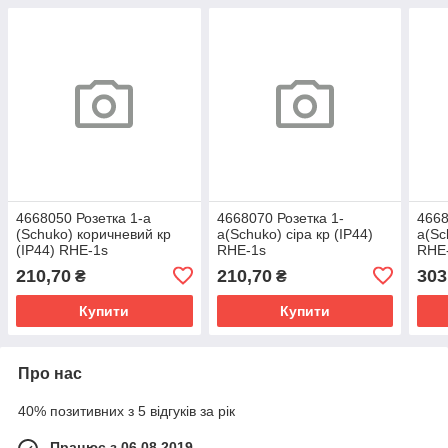
4668050 Розетка 1-а
4668070 Розетка 1-
4668
(Schuko) коричневий кр
а(Schuko) сіра кр (IP44)
а(Sc
(IP44) RHE-1s
RHE-1s
RHE
210,70
210,70
303
₴
₴
Купити
Купити
Про нас
40% позитивних з 5 відгуків за рік
Працює з 06.08.2019