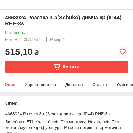
4668024 Розетка 3-а(Schuko) димча кр (IP44)
RHE-3s
В наявності
Код: 91140ГА79574
Роздріб
515,10
₴
Купити
Опис
Характеристики
Доставка
Оплата
Умови п
Опис
4668024 Розетка 3-а(Schuko) димча кр (IP44) RHE-3s
Виробник: ETI; Колір: білий; Тип монтажу: Накладний; Тип
механізму електрофурнітури: Розетка потрійна герметична