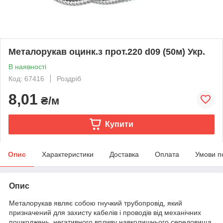
Металорукав оцинк.з прот.220 d09 (50м) Укр.
В наявності
Код: 67416
Роздріб
8,01
₴/м
Купити
Опис
Характеристики
Доставка
Оплата
Умови п
Опис
Металорукав являє собою гнучкий трубопровід, який
призначений для захисту кабелів і проводів від механічних
пошкоджень, негативного впливу навколишнього середовища