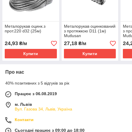
Металорукав оцинк.з
Металорукав оцинкований
Мета
прот.220 d32 (25м)
з протяжкою D11 (1м)
з пр
Mutlusan
Mutl
24,93
27,18
24,
₴/м
₴/м
Купити
Купити
Про нас
40% позитивних з 5 відгуків за рік
Працює з 06.08.2019
м. Львів
Вул. Газова 34, Львів, Україна
Контакти
Сьогодні працює з 09:00 до 18:00