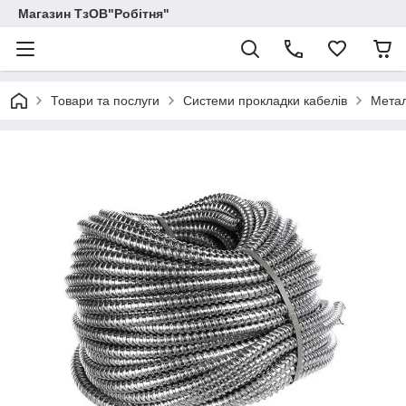
Магазин ТзОВ"Робітня"
Товари та послуги
Системи прокладки кабелів
Мета