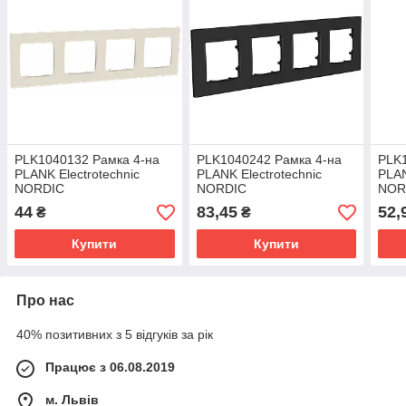
PLK1040132 Рамка 4-на
PLK1040242 Рамка 4-на
PLK1
PLANK Electrotechnic
PLANK Electrotechnic
PLAN
NORDIC
NORDIC
NOR
44
83,45
52,
₴
₴
Купити
Купити
Про нас
40% позитивних з 5 відгуків за рік
Працює з 06.08.2019
м. Львів