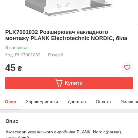
PLK7001032 Розширювач накладного
монтажу PLANK Electrotechnic NORDIC, біла
В наявності
Код: PLK7001032
Роздріб
45
₴
Купити
Опис
Характеристики
Доставка
Оплата
Умови п
Опис
Аксесуари українського виробника PLANK. Nordic(рамка),
колір: білий