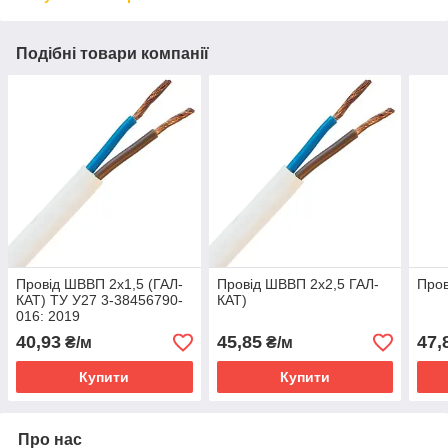
Подібні товари компанії
Провід ШВВП 2х1,5 (ГАЛ-
Провід ШВВП 2х2,5 ГАЛ-
Пров
КАТ) ТУ У27 3-38456790-
КАТ)
016: 2019
40,93
45,85
47,
₴/м
₴/м
Купити
Купити
Про нас