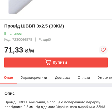
Провід ШВВП 3х2,5 (ЗЗКМ)
В наявності
Код: 7230066878
Роздріб
71,33
₴/м
Купити
Опис
Характеристики
Доставка
Оплата
Умови п
Опис
Провід ШВВП 3-жильний, з площею поперечного перерізу
провідника 2,5мм, від відомого Українського виробника ЗЗКМ