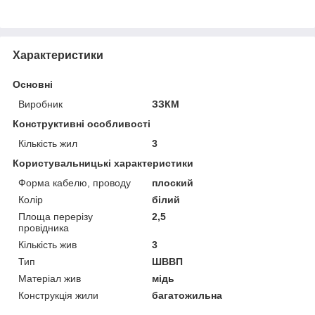
Характеристики
Основні
Виробник
ЗЗКМ
Конструктивні особливості
Кількість жил
3
Користувальницькі характеристики
Форма кабелю, проводу
плоский
Колір
білий
Площа перерізу
2,5
провідника
Кількість жив
3
Тип
ШВВП
Матеріал жив
мідь
Конструкція жили
багатожильна