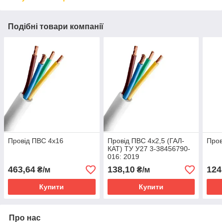
Подібні товари компанії
Провід ПВС 4х16
Провід ПВС 4х2,5 (ГАЛ-
Пров
КАТ) ТУ У27 3-38456790-
016: 2019
463,64
138,10
124
₴/м
₴/м
Купити
Купити
Про нас