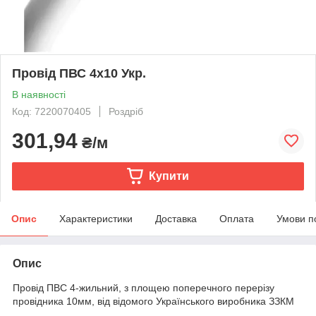
Провід ПВС 4х10 Укр.
В наявності
Код: 7220070405
Роздріб
301,94
₴/м
Купити
Опис
Характеристики
Доставка
Оплата
Умови п
Опис
Провід ПВС 4-жильний, з площею поперечного перерізу
провідника 10мм, від відомого Українського виробника ЗЗКМ