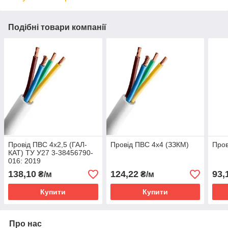
Подібні товари компанії
Провід ПВС 4х2,5 (ГАЛ-
Провід ПВС 4х4 (ЗЗКМ)
Пров
КАТ) ТУ У27 3-38456790-
016: 2019
138,10
124,22
93,
₴/м
₴/м
Купити
Купити
Про нас