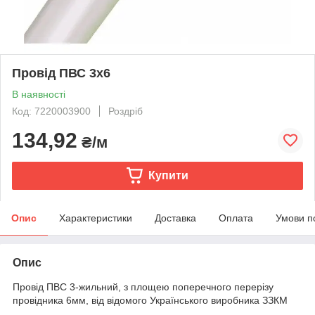
Провід ПВС 3х6
В наявності
Код: 7220003900
Роздріб
134,92
₴/м
Купити
Опис
Характеристики
Доставка
Оплата
Умови п
Опис
Провід ПВС 3-жильний, з площею поперечного перерізу
провідника 6мм, від відомого Українського виробника ЗЗКМ