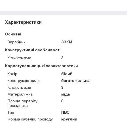
Характеристики
Основні
Виробник
ЗЗКМ
Конструктивні особливості
Кількість жил
3
Користувальницькі характеристики
Колір
білий
Конструкція жили
багатожильна
Кількість жив
3
Матеріал жив
мідь
Площа перерізу
6
провідника
Тип
ПВС
Форма кабелю, проводу
круглий