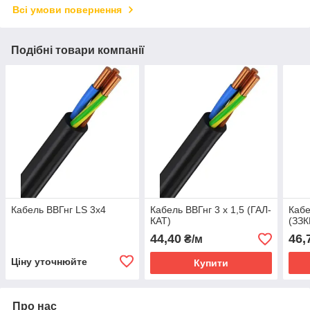
Всі умови повернення
Подібні товари компанії
Кабель ВВГнг LS 3х4
Кабель ВВГнг 3 х 1,5 (ГАЛ-
Кабе
КАТ)
(ЗЗК
44,40
46,
₴/м
Ціну уточнюйте
Купити
Про нас