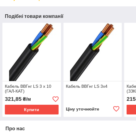
Подібні товари компанії
Кабель ВВГнг LS 3 х 10
Кабель ВВГнг LS 3х4
Кабе
(ГАЛ-КАТ)
(ЗЗК
321,85
215
₴/м
Ціну уточнюйте
Купити
Про нас