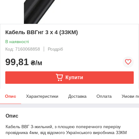
Кабель ВВГнг 3 х 4 (ЗЗКМ)
В наявності
Код: 7160068858
Роздріб
99,81
₴/м
Купити
Опис
Характеристики
Доставка
Оплата
Умови п
Опис
Кабель ВВГ 3-жильний, з площею поперечного перерізу
провідника 4мм, від відомого Українського виробника ЗЗКМ