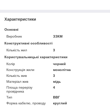
Характеристики
Основні
Виробник
ЗЗКМ
Конструктивні особливості
Кількість жил
3
Користувальницькі характеристики
Колір
чорний
Конструкція жили
монолітна
Кількість жив
3
Матеріал жив
мідь
Площа перерізу
4
провідника
Тип
ВВГ
Форма кабелю, проводу
круглий