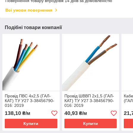
Повернення товару впродовж 14 днів за домовленістю
Всі умови повернення
Подібні товари компанії
Провід ПВС 4х2,5 (ГАЛ-
Провід ШВВП 2х1,5 (ГАЛ-
Кабе
КАТ) ТУ У27 3-38456790-
КАТ) ТУ У27 3-38456790-
(ГАЛ
016: 2019
016: 2019
138,10
40,93
21,
₴/м
₴/м
Купити
Купити