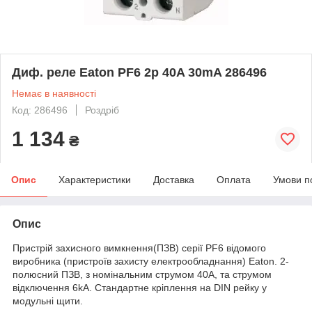
Диф. реле Eaton PF6 2p 40A 30mA 286496
Немає в наявності
Код: 286496
Роздріб
1 134
₴
Опис
Характеристики
Доставка
Оплата
Умови п
Опис
Пристрій захисного вимкнення(ПЗВ) серії PF6 відомого
виробника (пристроїв захисту електрообладнання) Eaton. 2-
полюсний ПЗВ, з номінальним струмом 40A, та струмом
відключення 6kA. Стандартне кріплення на DIN рейку у
модульні щити.