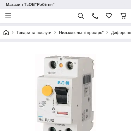
Магазин ТзОВ"Робітня"
Товари та послуги
Низьковольтні пристрої
Диференці