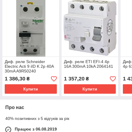
Диф. реле Schneider
Диф. реле ETI EFI-4 4p
Диф.
Electric Acti 9 iID K 2p 40A
16A 300mA 10kA 2064141
4p 6
30mA A9R50240
1 386,30
1 357,20
1 4
₴
₴
Купити
Купити
Про нас
40% позитивних з 5 відгуків за рік
Працює з 06.08.2019