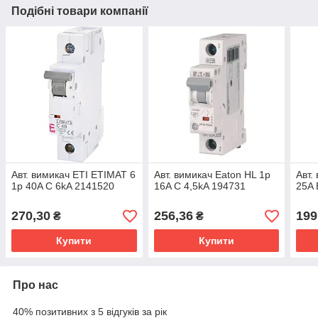
Подібні товари компанії
Авт. вимикач ETI ETIMAT 6
Авт. вимикач Eaton HL 1p
Авт.
1p 40A C 6kA 2141520
16A C 4,5kA 194731
25A 
270,30
256,36
199
₴
₴
Купити
Купити
Про нас
40% позитивних з 5 відгуків за рік