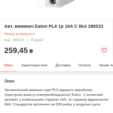
Авт. вимикач Eaton PL6 1p 16A C 6kA 286533
Немає в наявності
Код: 286533
Роздріб
259,45
₴
Опис
Характеристики
Доставка
Оплата
Умови п
Опис
Автоматичний вимикач серії PL6 відомого виробника
(пристроїв захисту електрообладнання) Eaton. 1-полюсний
автомат, з номінальним струмом 16A, та струмом відключення
6kA. Стандартне кріплення на DIN рейку у модульні щити.