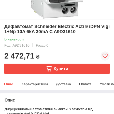
Дифавтомат Schneider Electric Acti 9 iDPN Vigi
1+Np 10A 6kA 30mA C A9D31610
В наявності
Код: A9D31610
Роздріб
2 472,71
₴
Купити
Опис
Характеристики
Доставка
Оплата
Умови п
Опис
Диференціальні автоматичні вимикачі з захистом від
надструмів Acti 9 iDPN Vigi