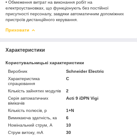
• Обмеження витрат на виконання робіт на
електроустановках, що функціонують без постійної
присутності персоналу, завдяки автоматичним допоміжних
пристроїв дистанційного керування.
Приховати
Характеристики
Користувальницькі характеристики
Виробник
Schneider Electric
Характеристика
C
спрацювання
Кількість зайнятих модулів
2
Серія автоматичних
Acti 9 iDPN Vigi
вімікачів
Кількість полюсів, p
1+N
Вимикаюча здатність, ка
6
Номінальний струм, A
10
Струм витоку, mA
30