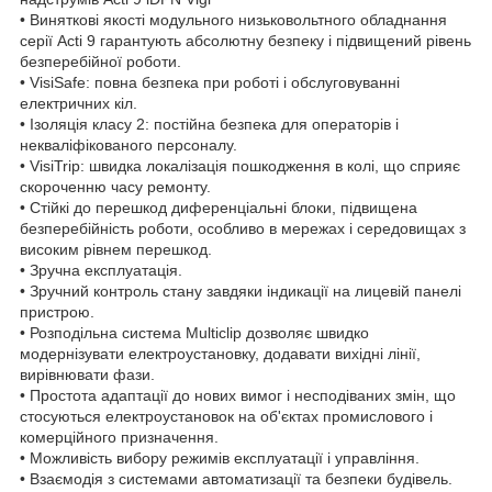
• Виняткові якості модульного низьковольтного обладнання
серії Acti 9 гарантують абсолютну безпеку і підвищений рівень
безперебійної роботи.
• VisiSafe: повна безпека при роботі і обслуговуванні
електричних кіл.
• Ізоляція класу 2: постійна безпека для операторів і
некваліфікованого персоналу.
• VisiTrip: швидка локалізація пошкодження в колі, що сприяє
скороченню часу ремонту.
• Стійкі до перешкод диференціальні блоки, підвищена
безперебійність роботи, особливо в мережах і середовищах з
високим рівнем перешкод.
• Зручна експлуатація.
• Зручний контроль стану завдяки індикації на лицевій панелі
пристрою.
• Розподільна система Multiclip дозволяє швидко
модернізувати електроустановку, додавати вихідні лінії,
вирівнювати фази.
• Простота адаптації до нових вимог і несподіваних змін, що
стосуються електроустановок на об'єктах промислового і
комерційного призначення.
• Можливість вибору режимів експлуатації і управління.
• Взаємодія з системами автоматизації та безпеки будівель.