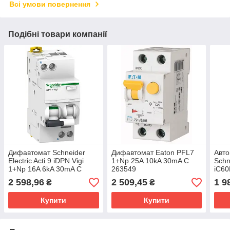
Всі умови повернення
Подібні товари компанії
Дифавтомат Schneider
Дифавтомат Eaton PFL7
Авто
Electric Acti 9 iDPN Vigi
1+Np 25A 10kA 30mA C
Schne
1+Np 16A 6kA 30mA C
263549
iC60
A9D31616
A9F
2 598,96
2 509,45
1 9
₴
₴
Купити
Купити