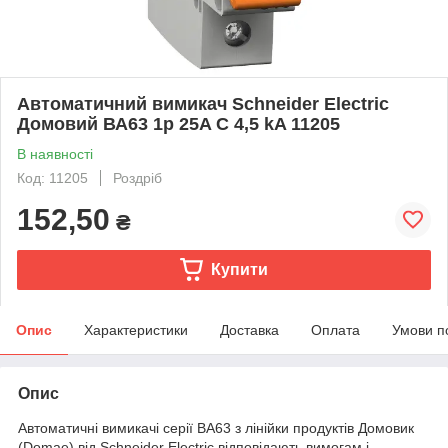
Автоматичний вимикач Schneider Electric
Домовий ВА63 1p 25A C 4,5 kA 11205
В наявності
Код: 11205
Роздріб
152,50
₴
Купити
Опис
Характеристики
Доставка
Оплата
Умови п
Опис
Автоматичні вимикачі серії ВА63 з лінійки продуктів Домовик
(Domae) від Schneider Electric відповідають вимогам і