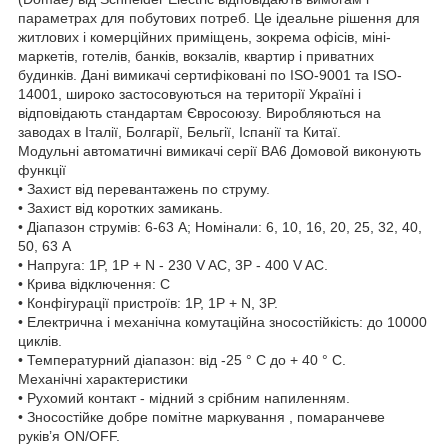
параметрах для побутових потреб. Це ідеальне рішення для
житлових і комерційних приміщень, зокрема офісів, міні-
маркетів, готелів, банків, вокзалів, квартир і приватних
будинків. Дані вимикачі сертифіковані по ISO-9001 та ISO-
14001, широко застосовуються на території Україні і
відповідають стандартам Євросоюзу. Виробляються на
заводах в Італії, Болгарії, Бельгії, Іспанії та Китаї.
Модульні автоматичні вимикачі серії ВА6 Домовой виконують
функції
• Захист від перевантажень по струму.
• Захист від коротких замикань.
• Діапазон струмів: 6-63 А; Номінали: 6, 10, 16, 20, 25, 32, 40,
50, 63 A
• Напруга: 1P, 1P + N - 230 V AC, 3P - 400 V AC.
• Крива відключення: C
• Конфігурації пристроїв: 1P, 1P + N, 3P.
• Електрична і механічна комутаційна зносостійкість: до 10000
циклів.
• Температурний діапазон: від -25 ° С до + 40 ° С.
Механічні характеристики
• Рухомий контакт - мідний з срібним напиленням.
• Зносостійке добре помітне маркування , помаранчеве
руків’я ON/OFF.