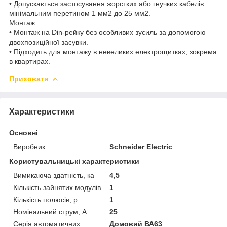
• Допускається застосування жорстких або гнучких кабелів
мінімальним перетином 1 мм2 до 25 мм2.
Монтаж
• Монтаж на Din-рейку без особливих зусиль за допомогою
двохпозиційної засувки.
• Підходить для монтажу в невеликих електрощитках, зокрема
в квартирах.
Приховати
Характеристики
Основні
Виробник
Schneider Electric
Користувальницькі характеристики
Вимикаюча здатність, ка
4,5
Кількість зайнятих модулів
1
Кількість полюсів, p
1
Номінальний струм, A
25
Серія автоматичних
Домовий ВА63