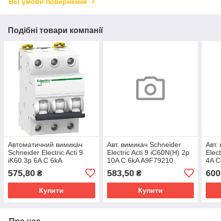
Всі умови повернення
Подібні товари компанії
Автоматичний вимикач
Авт. вимикач Schneider
Авт.
Schneider Electric Acti 9
Electric Acti 9 iC60N(H) 2p
Elec
iK60 3p 6A C 6kA
10A C 6kA A9F79210
4A C
A9K24306
575,80
583,50
600
₴
₴
Купити
Купити