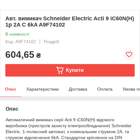
Авт. вимикач Schneider Electric Acti 9 iC60N(H)
1p 2A C 6kA A9F74102
В наявності
Код: A9F74102
Роздріб
604,65
₴
Купити
Опис
Характеристики
Доставка
Оплата
Умови п
Опис
Автоматичний вимикач серії Acti 9 iC60N(H) відомого
виробника (пристроїв захисту електрообладнання) Schneider
Electric. 1-полюсний автомат, з номінальним струмом 2A, та
струмом відключення 6kA. Стандартне кріплення на DIN