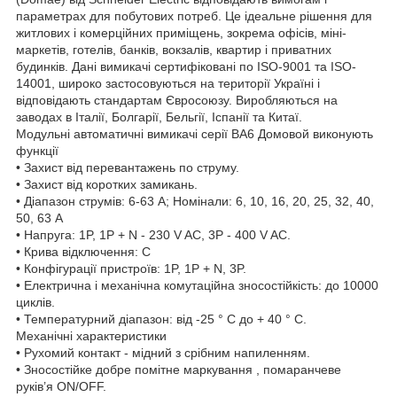
параметрах для побутових потреб. Це ідеальне рішення для
житлових і комерційних приміщень, зокрема офісів, міні-
маркетів, готелів, банків, вокзалів, квартир і приватних
будинків. Дані вимикачі сертифіковані по ISO-9001 та ISO-
14001, широко застосовуються на території Україні і
відповідають стандартам Євросоюзу. Виробляються на
заводах в Італії, Болгарії, Бельгії, Іспанії та Китаї.
Модульні автоматичні вимикачі серії ВА6 Домовой виконують
функції
• Захист від перевантажень по струму.
• Захист від коротких замикань.
• Діапазон струмів: 6-63 А; Номінали: 6, 10, 16, 20, 25, 32, 40,
50, 63 A
• Напруга: 1P, 1P + N - 230 V AC, 3P - 400 V AC.
• Крива відключення: C
• Конфігурації пристроїв: 1P, 1P + N, 3P.
• Електрична і механічна комутаційна зносостійкість: до 10000
циклів.
• Температурний діапазон: від -25 ° С до + 40 ° С.
Механічні характеристики
• Рухомий контакт - мідний з срібним напиленням.
• Зносостійке добре помітне маркування , помаранчеве
руків’я ON/OFF.