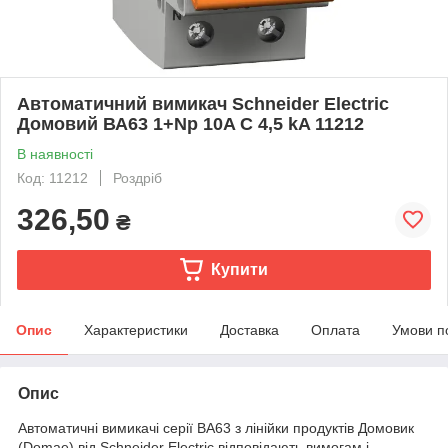
Автоматичний вимикач Schneider Electric
Домовий ВА63 1+Np 10A C 4,5 kA 11212
В наявності
Код: 11212
Роздріб
326,50
₴
Купити
Опис
Характеристики
Доставка
Оплата
Умови п
Опис
Автоматичні вимикачі серії ВА63 з лінійки продуктів Домовик
(Domae) від Schneider Electric відповідають вимогам і