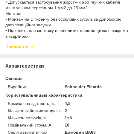
• Допускається застосування жорстких або гнучких кабелів
мінімальним перетином 1 мм2 до 25 мм2.
Монтаж
• Монтаж на Din-рейку без особливих зусиль за допомогою
двохпозиційної засувки.
• Підходить для монтажу в невеликих електрощитках, зокрема
в квартирах.
Приховати
Характеристики
Основні
Виробник
Schneider Electric
Користувальницькі характеристики
Вимикаюча здатність, ка
4,5
Кількість зайнятих модулів
2
Кількість полюсів, p
1+N
Номінальний струм, A
10
Серія автоматичних
Домовий ВА63