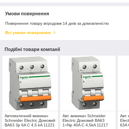
Умови повернення
Повернення товару впродовж 14 днів за домовленістю
Всі умови повернення
Подібні товари компанії
Автоматичний вимикач
Авт. вимикач Schneider
Авт.
Schneider Electric Домовий
Electric Домовий ВА63
Elec
ВА63 3p 6A C 4,5 kA 11221
1+Np 40A C 4,5kA 11217
63A 