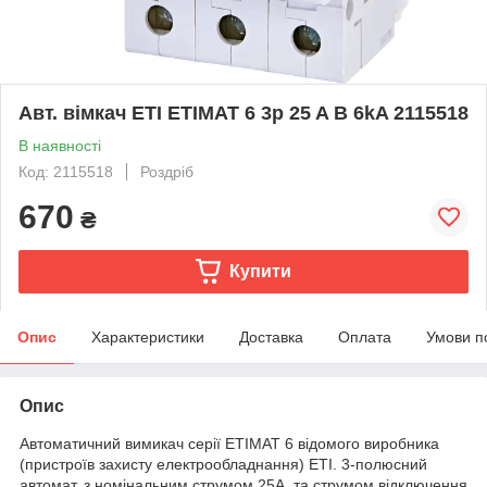
Авт. вімкач ETI ETIMAT 6 3p 25 A B 6kA 2115518
В наявності
Код: 2115518
Роздріб
670
₴
Купити
Опис
Характеристики
Доставка
Оплата
Умови п
Опис
Автоматичний вимикач серії ETIMAT 6 відомого виробника
(пристроїв захисту електрообладнання) ETI. 3-полюсний
автомат, з номінальним струмом 25A, та струмом відключення