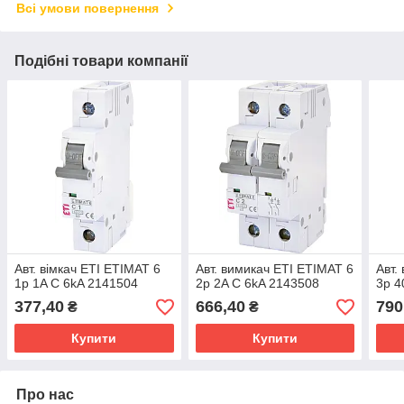
Всі умови повернення
Подібні товари компанії
Авт. вімкач ETI ETIMAT 6
Авт. вимикач ETI ETIMAT 6
Авт.
1p 1A C 6kA 2141504
2p 2A C 6kA 2143508
3p 4
377,40
666,40
790
₴
₴
Купити
Купити
Про нас