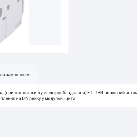
для замовлення
а (пристроїв захисту електрообладнання) ETI. 1+N-полюсний авто
плення на DIN рейку у модульні щити.