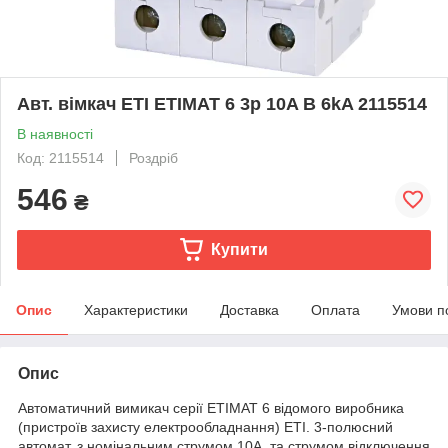
Авт. вімкач ETI ETIMAT 6 3p 10A B 6kA 2115514
В наявності
Код: 2115514
Роздріб
546
₴
Купити
Опис
Характеристики
Доставка
Оплата
Умови п
Опис
Автоматичний вимикач серії ETIMAT 6 відомого виробника
(пристроїв захисту електрообладнання) ETI. 3-полюсний
автомат, з номінальним струмом 10A, та струмом відключення