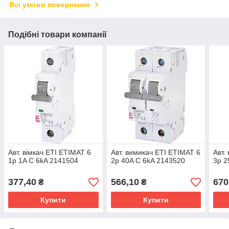
Всі умови повернення
Подібні товари компанії
Авт. вімкач ETI ETIMAT 6
Авт. вимикач ETI ETIMAT 6
Авт.
1p 1A C 6kA 2141504
2p 40A C 6kA 2143520
3p 2
377,40
566,10
670
₴
₴
Купити
Купити