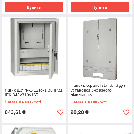
Купити
Купити
Панель e.panel.stand.f.3 для
Ящик ЩУРн-1-12зо-1 36 IP31
установки 3-фазного
IEK 345х310х165
лічильника
Немає в наявності
Немає в наявності
843,61
98,28
₴
₴