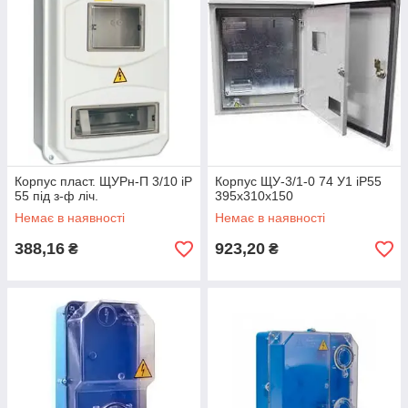
Корпус пласт. ЩУРн-П 3/10 іР
Корпус ЩУ-3/1-0 74 У1 іР55
55 під з-ф ліч.
395х310х150
Немає в наявності
Немає в наявності
388,16
923,20
₴
₴